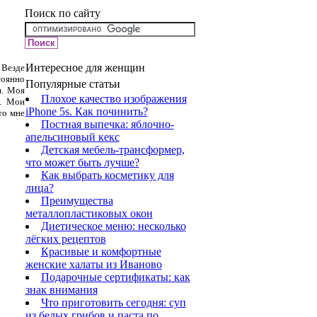
Поиск по сайту
Интересное для женщин
 Везде
тоянно
Популярные статьи
п. Моя
Плохое качество изображения
а. Мои
iPhone 5s. Как починить?
то мне
Постная выпечка: яблочно-
апельсиновый кекс
Детская мебель-трансформер,
что может быть лучше?
Как выбрать косметику для
лица?
Преимущества
металлопластиковых окон
Диетическое меню: несколько
лёгких рецептов
Красивые и комфортные
женские халаты из Иваново
Подарочные сертификаты: как
знак внимания
Что приготовить сегодня: суп
из белых грибов и паста по ...