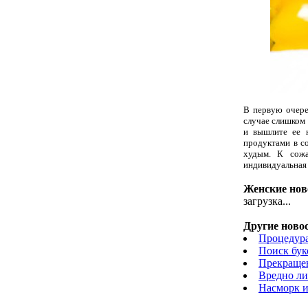
В первую очере
случае слишком 
и вышлите ее н
продуктами в с
худым. К сожа
индивидуальная 
Женские нов
загрузка...
Другие новос
Процедура
Поиск бук
Прекращен
Вредно ли
Насморк и