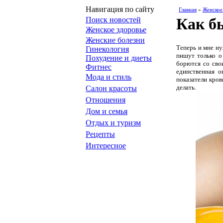
Навигация по сайту
Главная
»
Женское
Как б
Поиск новостей
Женское здоровье
Женские болезни
Теперь и мне ну
Гинекология
пишут только о
Похудение и диеты
борются со сво
Фитнес
единственная о
Мода и стиль
показатели кров
делать.
Салон красоты
Отношения
Дом и семья
Отдых и туризм
Рецепты
Интересное