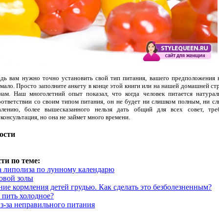
дь вам нужно точно установить свой тип питания, вашего предположения 
мало. Просто заполните анкету в конце этой книги или на нашей домашней ст
ам. Наш многолетний опыт показал, что когда человек питается натура
оответствии со своим типом питания, он не будет ни слишком полным, ни с
лению, более вышесказанного нельзя дать общий для всех совет, тре
консультация, но она не займет много времени.
ости
ти по теме:
 липолиза по лунному календарю
овой золы
ие кормления детей грудью. Как сделать это безболезненным?
 пить холодное?
з-за неправильного питания