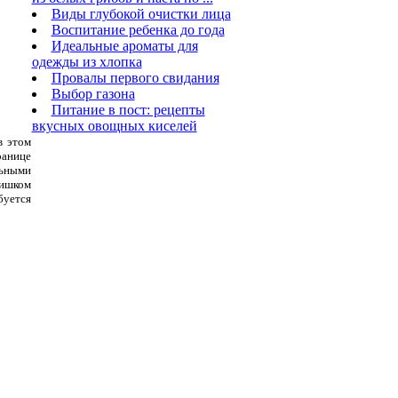
Виды глубокой очистки лица
Воспитание ребенка до года
Идеальные ароматы для
одежды из хлопка
Провалы первого свидания
Выбор газона
Питание в пост: рецепты
вкусных овощных киселей
в этом
ранице
льными
лишком
буется