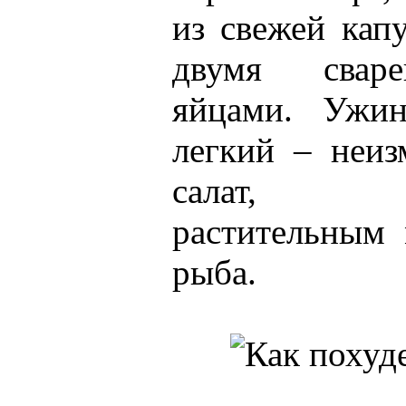
из свежей кап
двумя свар
яйцами. Ужин
легкий – неи
салат, п
растительным
рыба.