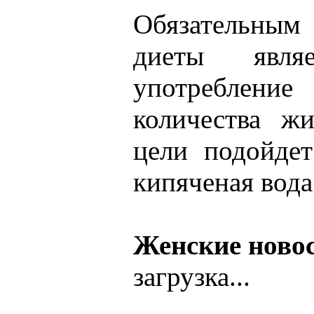
Обязательны
диеты являе
употребле
количества ж
цели подойде
кипяченая вода
Женские ново
загрузка...