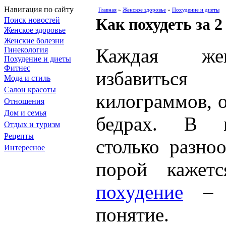
Навигация по сайту
Главная
»
Женское здоровье
»
Похудение и диеты
Как похудеть за 2
Поиск новостей
Женское здоровье
Женские болезни
Каждая же
Гинекология
Похудение и диеты
Фитнес
избавить
Мода и стиль
Салон красоты
килограммов, 
Отношения
Дом и семья
бедрах. В м
Отдых и туризм
Рецепты
столько разно
Интересное
порой кажет
похудение
– э
понятие.