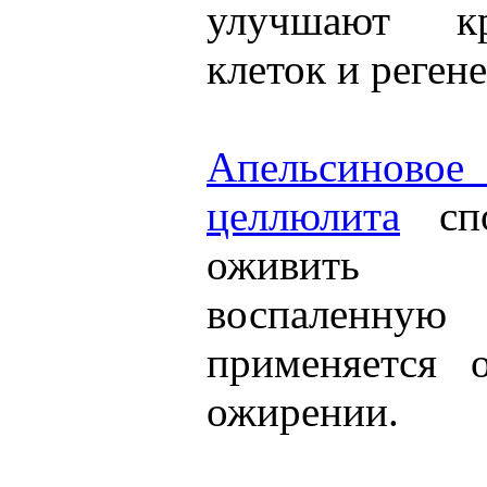
улучшают кр
клеток и реген
Апельсино
целлюлита
спо
оживить по
воспаленную
применяется 
ожирении.