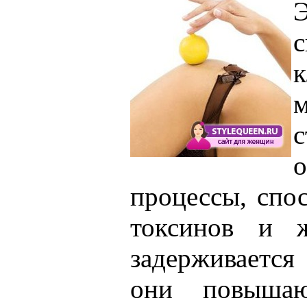
с
к
с
процессы, спо
токсинов и ж
задерживаетс
они повыша