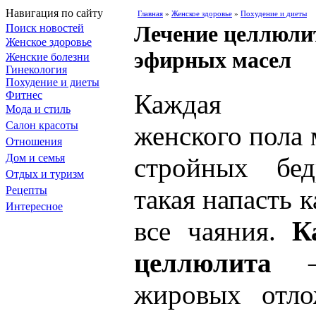
Навигация по сайту
Главная
»
Женское здоровье
»
Похудение и диеты
Лечение целлюли
Поиск новостей
Женское здоровье
эфирных масел
Женские болезни
Гинекология
Похудение и диеты
Фитнес
Каждая пре
Мода и стиль
Салон красоты
женского пола 
Отношения
Дом и семья
стройных бед
Отдых и туризм
Рецепты
такая напасть 
Интересное
все чаяния.
К
целлюлита
– 
жировых отло