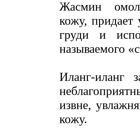
Жасмин омол
кожу, придает
груди и испо
называемого «с
Иланг-иланг 
неблагоприят
извне, увлажн
кожу.