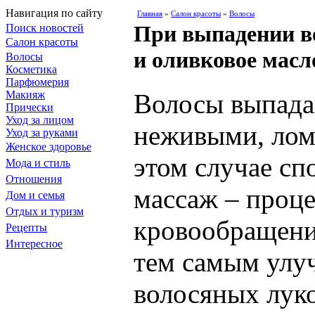
Навигация по сайту
Главная
»
Салон красоты
»
Волосы
При выпадении в
Поиск новостей
Салон красоты
и оливковое масл
Волосы
Косметика
Парфюмерия
Макияж
Волосы выпада
Прически
Уход за лицом
неживыми, лом
Уход за руками
Женское здоровье
этом случае сп
Мода и стиль
Отношения
массаж – проце
Дом и семья
Отдых и туризм
кровообращени
Рецепты
Интересное
тем самым улу
волосяных лук