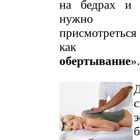
на бедрах и 
нужно п
присмотреться
как
обертывание
».
с
э