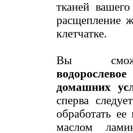
тканей вашего
расщепление 
клетчатке.
Вы сможе
водорослево
домашних ус
сперва следуе
обработать ее
маслом лами