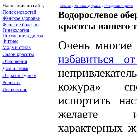
Навигация по сайту
Главная
»
Женское здоровье
»
Похудение и диеты
Водорослевое обе
Поиск новостей
Женское здоровье
красоты вашего 
Женские болезни
Гинекология
Похудение и диеты
Фитнес
Очень многие
Мода и стиль
Салон красоты
избавиться о
Отношения
Дом и семья
непривлекател
Отдых и туризм
Рецепты
кожура» сп
Интересное
испортить на
желаете и
характерных 