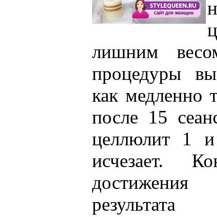
ц
лишним весо
процедуры вы
как медленно т
после 15 сеан
целлюлит 1 и
исчезает. К
достижени
результат