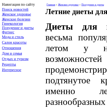
Навигация по сайту
Главная
»
Женское здоровье
»
Похудение и диеты
Летние диеты для
Поиск новостей
Женское здоровье
Женские болезни
Диеты для п
Гинекология
Похудение и диеты
Фитнес
весьма попул
Мода и стиль
Салон красоты
летом у н
Отношения
Дом и семья
возможностей
Отдых и туризм
Рецепты
продемонст
Интересное
подтянутое к
именно ле
разнообразных