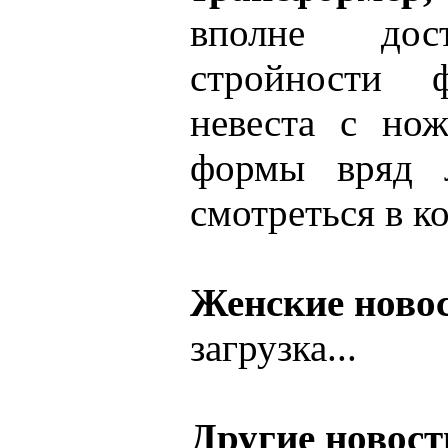
вполне дост
стройности ф
невеста с но
формы вряд 
смотреться в к
Женские ново
загрузка...
Другие новост