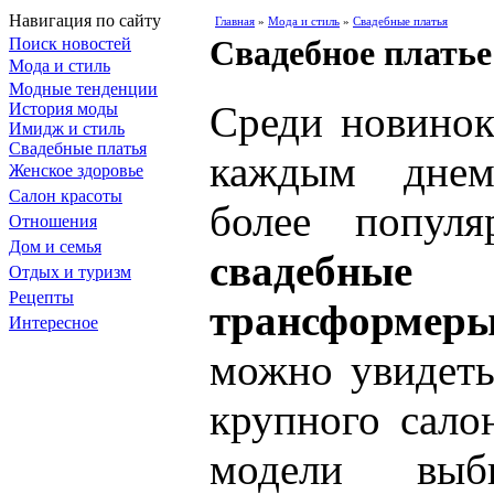
Навигация по сайту
Главная
»
Мода и стиль
»
Свадебные платья
Свадебное плать
Поиск новостей
Мода и стиль
Модные тенденции
Среди новинок
История моды
Имидж и стиль
Свадебные платья
каждым днем
Женское здоровье
Салон красоты
более популя
Отношения
Дом и семья
свадебн
Отдых и туризм
Рецепты
трансформер
Интересное
можно увидеть
крупного сало
модели выб