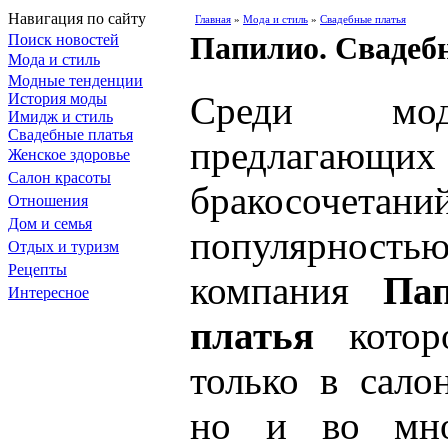
Навигация по сайту
Главная
»
Мода и стиль
»
Свадебные платья
Папилио. Свадеб
Поиск новостей
Мода и стиль
Модные тенденции
Среди мод
История моды
Имидж и стиль
Свадебные платья
предлагающ
Женское здоровье
Салон красоты
бракосоче
Отношения
Дом и семья
популярнос
Отдых и туризм
Рецепты
компания
Папи
Интересное
платья
котор
только в сало
но и во мног