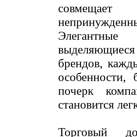
совмещает
непринуж
Элегантн
выделяющиес
брендов, кажд
особенности, 
почерк компа
становится лег
Торговый д