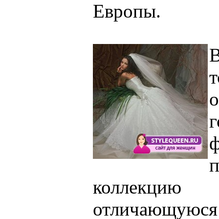
Европы.
о
ф
п
коллекци
отличающуюся