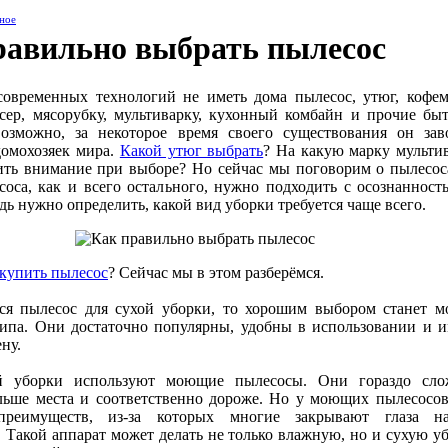
ное
равильно выбрать пылесос
современных технологий не иметь дома пылесос, утюг, кофем
сер, мясорубку, мультиварку, кухонный комбайн и прочие бы
озможно, за некоторое время своего существования он зав
домохозяек мира.
Какой утюг выбрать
? На какую марку мульти
ить внимание при выборе? Но сейчас мы поговорим о пылесос
оса, как и всего остального, нужно подходить с осознанност
дь нужно определить, какой вид уборки требуется чаще всего.
купить пылесос
? Сейчас мы в этом разберёмся.
тся пылесос для сухой уборки, то хорошим выбором станет м
типа. Они достаточно популярны, удобны в использовании и 
ну.
й уборки используют моющие пылесосы. Они гораздо сло
льше места и соответственно дороже. Но у моющих пылесосов
преимуществ, из-за которых многие закрывают глаза н
. Такой аппарат может делать не только влажную, но и сухую уб