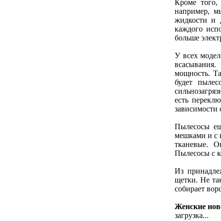
Кроме того,
например, м
жидкости и 
каждого исп
больше элект
У всех модел
всасывания.
мощность. Та
будет пыле
сильнозагряз
есть перекл
зависимости 
Пылесосы ещ
мешками и с 
тканевые. О
Пылесосы с к
Из принадле
щетки. Не та
собирает ворс
Женские нов
загрузка...