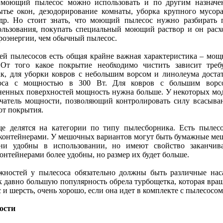
 моющий пылесос можно использовать и по другим назначе
ытье окон, дезодорирование комнаты, уборка крупного мусор
др. Но стоит знать, что моющий пылесос нужно разбирать 
ользования, покупать специальный моющий раствор и он расх
роэнергии, чем обычный пылесос.
ей пылесосов есть общая крайне важная характеристика – мощ
 От того какое покрытие необходимо чистить зависит треб
к, для уборки ковров с небольшим ворсом и линолеума доста
соса с мощностью в 300 Вт. Для ковров с большим вор
ненных поверхностей мощность нужна больше. У некоторых мо
ючатель мощности, позволяющий контролировать силу всасыва
от покрытия.
е делятся на категории по типу пылесборника. Есть пылес
контейнерами. У мешочных вариантов могут быть бумажные ме
ни удобны в использовании, но имеют свойство заканчива
онтейнерами более удобны, но размер их будет больше.
жностей у пылесоса обязательно должны быть различные нас
к давно большую популярность обрела турбощетка, которая вращ
 и шерсть, очень хорошо, если она идет в комплекте с пылесосом
ости