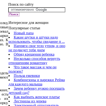
Поиск по сайту
Интересное для женщин
олку,
товые
Популярные статьи
оевал
Новый папа
варки
Какие шутки и штуки надо
ах. К
использовать, чтобы свидание п ...
ью. В
Напряги свое тело утром, и оно
не подведет тебя днем
Обряд крещения ребенка
Несколько способов вернуть
отношениям романтику
Что такое массаж и чем он
полезен?
одель
Польза ежевики
имеют
Комбинезоны и варежки Рейма
для каждого малыша
Зачем ребенку нужно посещать
жнее,
детский сад?
 есть
Как выбрать женское платье
а их
Лестницы из дерева
орку.
Электронный отпугиватель