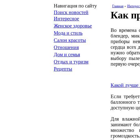
Навигация по сайту
Главная
»
Интерес
Как п
Поиск новостей
Интересное
Женское здоровье
Во времена 
Мода и стиль
блендер, мик
Салон красоты
приборы нев
сердца всех 
Отношения
нужно обрат
Дом и семья
выбору пылес
Отдых и туризм
первую очере
Рецепты
Какой лучше 
Если требуе
баллонного 
доступную це
Для влажно
занимают бо
множество 
громоздкость