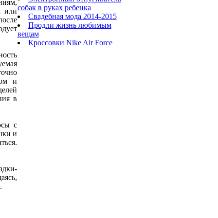
ниям,
собак в руках ребенка
а или
Свадебная мода 2014-2015
после
Продли жизнь любимым
одует
вещам
Кроссовки Nike Air Forсe
ность
уемая
точно
сом и
делей
ния в
осы с
шки и
ться.
адки-
аясь,
.