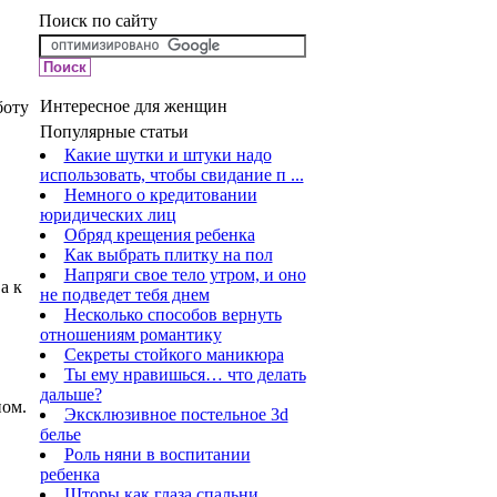
Поиск по сайту
Интересное для женщин
боту
Популярные статьи
Какие шутки и штуки надо
использовать, чтобы свидание п ...
Немного о кредитовании
юридических лиц
Обряд крещения ребенка
Как выбрать плитку на пол
Напряги свое тело утром, и оно
а к
не подведет тебя днем
Несколько способов вернуть
отношениям романтику
Секреты стойкого маникюра
Ты ему нравишься… что делать
дальше?
ном.
Эксклюзивное постельное 3d
белье
Роль няни в воспитании
ребенка
Шторы как глаза спальни.