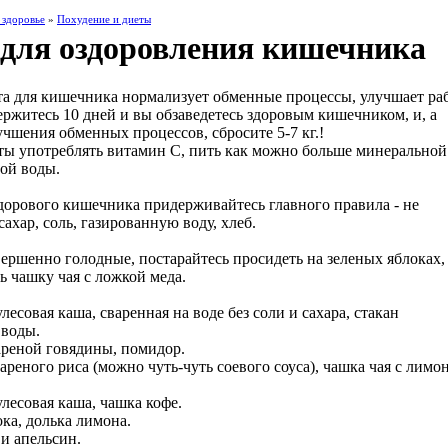
 здоровье
»
Похудение и диеты
 для оздоровления кишечника
та для кишечника нормализует обменные процессы, улучшает ра
ержитесь 10 дней и вы обзаведетесь здоровым кишечником, и, а
учшения обменных процессов, сбросите 5-7 кг.!
ты употреблять витамин С, пить как можно больше минеральной
ой воды.
здорового кишечника придерживайтесь главного правила - не
сахар, соль, газированную воду, хлеб.
вершенно голодные, постарайтесь просидеть на зеленых яблоках, 
ь чашку чая с ложкой меда.
улесовая каша, сваренная на воде без соли и сахара, стакан
 воды.
вареной говядины, помидор.
вареного риса (можно чуть-чуть соевого соуса), чашка чая с лимо
улесовая каша, чашка кофе.
ока, долька лимона.
 и апельсин.