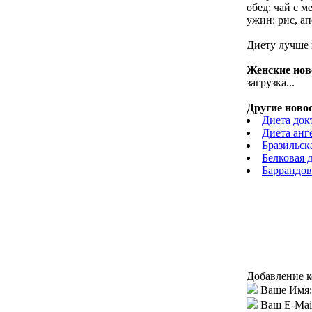
обед: чай с м
ужин: рис, а
Диету лучше 
Женские нов
загрузка...
Другие новос
Диета докт
Диета анг
Бразильск
Белковая 
Баррандов
Добавление к
Ваше Имя:
Ваш E-Mai