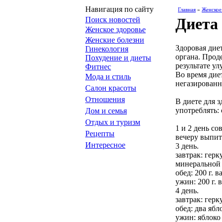
Навигация по сайту
Главная
»
Женское
Диета
Поиск новостей
Женское здоровье
Женские болезни
Здоровая дие
Гинекология
органа. Прод
Похудение и диеты
результате ул
Фитнес
Во время дие
Мода и стиль
негазированн
Салон красоты
Отношения
В диете для 
употреблять: 
Дом и семья
Отдых и туризм
1 и 2 день со
Рецепты
вечеру выпит
Интересное
3 день.
завтрак: герк
минеральной
обед: 200 г. 
ужин: 200 г. 
4 день.
завтрак: герк
обед: два ябл
ужин: яблоко