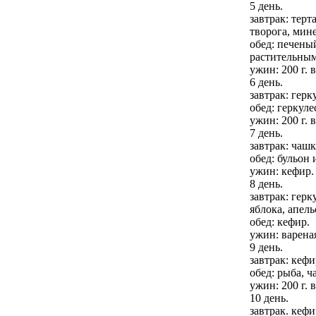
5 день.
завтрак: тер
творога, мине
обед: печены
растительным
ужин: 200 г. 
6 день.
завтрак: герк
обед: геркуле
ужин: 200 г. 
7 день.
завтрак: чашк
обед: бульон 
ужин: кефир.
8 день.
завтрак: герк
яблока, апель
обед: кефир.
ужин: вареная
9 день.
завтрак: кефи
обед: рыба, ч
ужин: 200 г. 
10 день.
завтрак. кефи