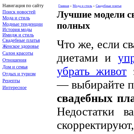
Навигация по сайту
Главная
»
Мода и стиль
»
Свадебные платья
Лучшие модели с
Поиск новостей
Мода и стиль
полных
Модные тенденции
История моды
Имидж и стиль
Свадебные платья
Что же, если св
Женское здоровье
Салон красоты
диетами и
уп
Отношения
Дом и семья
убрать живот
з
Отдых и туризм
Рецепты
— выбирайте 
Интересное
свадебных пл
Недостатки в
скорректируют,