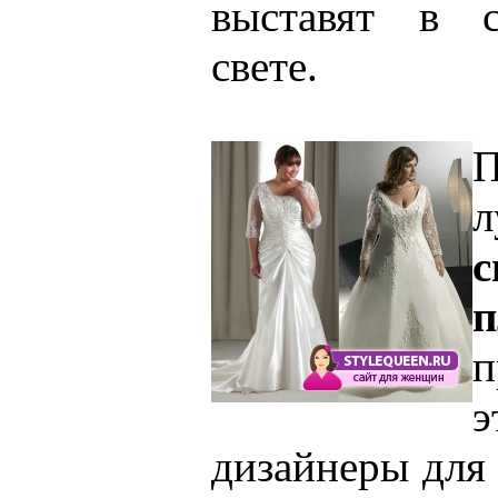
выставят в 
свете.
П
с
п
п
дизайнеры для