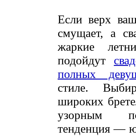
Если верх ва
смущает, а св
жаркие летн
подойдут
сва
полных деву
стиле. Выби
широких брете
узорным п
тенденция — ю