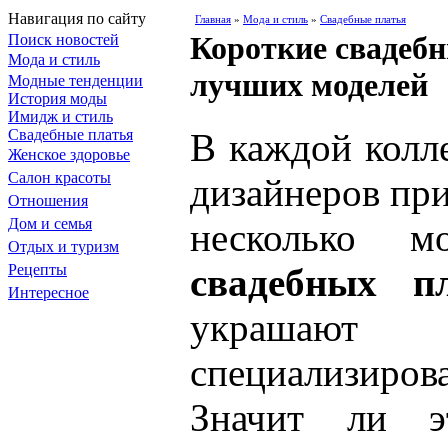
Навигация по сайту
Главная
»
Мода и стиль
»
Свадебные платья
Короткие свадебн
Поиск новостей
Мода и стиль
лучших моделей
Модные тенденции
История моды
Имидж и стиль
Свадебные платья
В каждой колл
Женское здоровье
Салон красоты
дизайнеров при
Отношения
Дом и семья
несколько 
Отдых и туризм
Рецепты
свадебных п
Интересное
украшаю
специализиро
Значит ли э