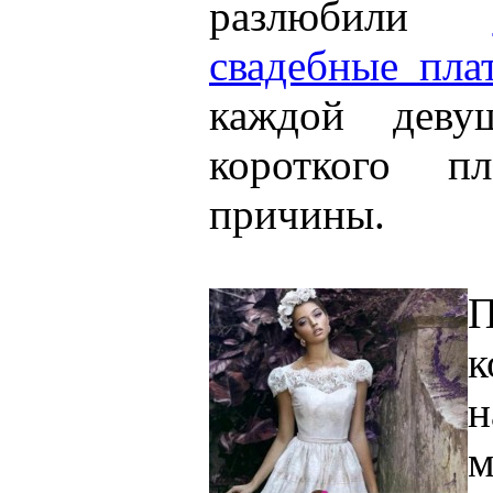
разлюбили
свадебные пла
каждой деву
короткого п
причины.
к
м