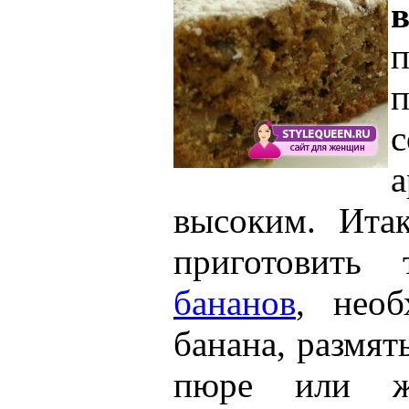
п
с
а
высоким. Ита
приготовить
бананов
, необ
банана, размят
пюре или ж