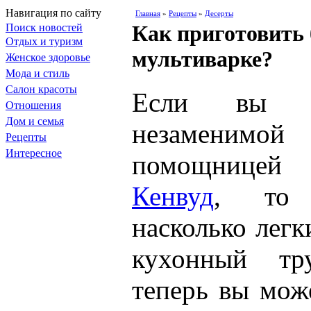
Навигация по сайту
Главная
»
Рецепты
»
Десерты
Как приготовить
Поиск новостей
Отдых и туризм
мультиварке?
Женское здоровье
Мода и стиль
Салон красоты
Если вы у
Отношения
Дом и семья
незамени
Рецепты
Интересное
помощниц
Кенвуд
, то 
насколько легк
кухонный тр
теперь вы мож