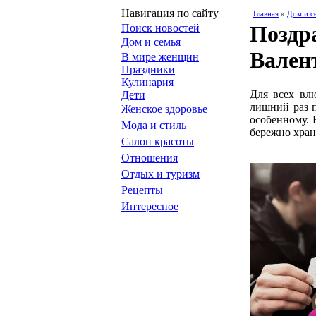
Навигация по сайту
Главная
»
Дом и с
Поздр
Поиск новостей
Дом и семья
Вален
В мире женщин
Праздники
Кулинария
Для всех вл
Дети
лишний раз п
Женское здоровье
особенному.
Мода и стиль
бережно хран
Салон красоты
Отношения
Отдых и туризм
Рецепты
Интересное