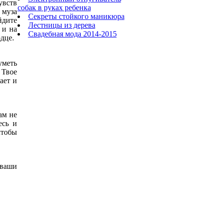
увств
собак в руках ребенка
 муза
Секреты стойкого маникюра
йдите
Лестницы из дерева
 и на
Свадебная мода 2014-2015
дце.
уметь
 Твое
ает и
ам не
есь и
чтобы
 ваши