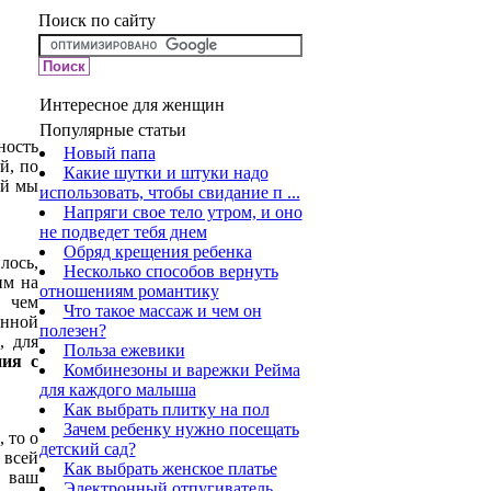
Поиск по сайту
Интересное для женщин
Популярные статьи
ность
Новый папа
й, по
Какие шутки и штуки надо
ей мы
использовать, чтобы свидание п ...
Напряги свое тело утром, и оно
не подведет тебя днем
Обряд крещения ребенка
лось,
Несколько способов вернуть
им на
отношениям романтику
 чем
Что такое массаж и чем он
онной
полезен?
, для
Польза ежевики
ния с
Комбинезоны и варежки Рейма
для каждого малыша
Как выбрать плитку на пол
Зачем ребенку нужно посещать
 то о
детский сад?
 всей
Как выбрать женское платье
о ваш
Электронный отпугиватель