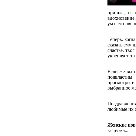
пришла, и
вдохновение,
ум вам навер
Теперь, когд
сказать ему и
счастье, твоя
укрепляет от
Если же вы н
подвластны,
просмотрите
выбранное ма
Поздравлени
любимые их о
Женские нов
загрузка...