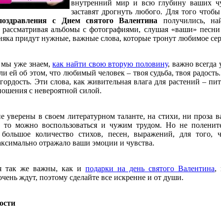
внутренний мир и всю глубину ваших ч
заставят дрогнуть любого. Для того чтобы
поздравления с Днем святого Валентина
получились, на
 рассматривая альбомы с фотографиями, слушая «ваши» песни
няка придут нужные, важные слова, которые тронут любимое сер
а мы уже знаем,
как найти свою вторую половину
, важно всегда 
ли ей об этом, что любимый человек – твоя судьба, твоя радость.
 гордость. Эти слова, как живительная влага для растений – пит
ношения с невероятной силой.
е уверены в своем литературном таланте, на стихи, ни проза в
 то можно воспользоваться и чужим трудом. Но не поленит
 большое количество стихов, песен, выражений, для того, 
ксимально отражало ваши эмоции и чувства.
я так же важны, как и
подарки на день святого Валентина
,
чень ждут, поэтому сделайте все искренне и от души.
ости