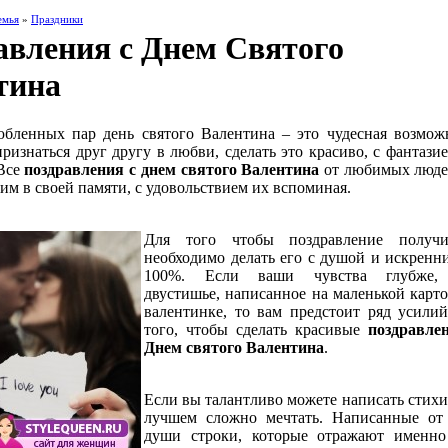
емья
»
Праздники
авления с Днем Святого
тина
юбленных пар день святого Валентина – это чудесная возмож
ризнаться друг другу в любви, сделать это красиво, с фантазие
 Все
поздравления с днем святого Валентина
от любимых люд
им в своей памяти, с удовольствием их вспоминая.
Для того чтобы поздравление получи
необходимо делать его с душой и искренн
100%. Если ваши чувства глубже,
двустишье, написанное на маленькой карт
валентинке, то вам предстоит ряд усилий
того, чтобы сделать красивые
поздравле
Днем святого Валентина
.
Если вы талантливо можете написать стихи,
лучшем сложно мечтать. Написанные от
души строки, которые отражают именн