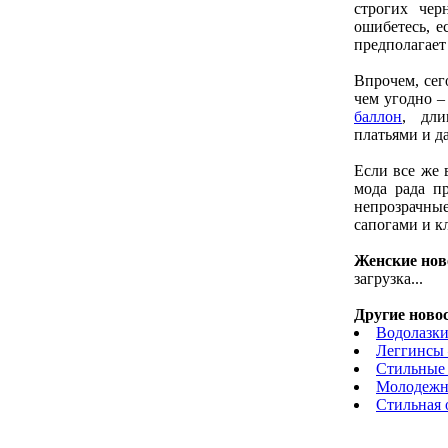
строгих че
ошибетесь, е
предполагает 
Впрочем, сег
чем угодно –
баллон
, дли
платьями и д
Если все же 
мода рада п
непрозрачны
сапогами и к
Женские нов
загрузка...
Другие новос
Водолазки
Леггинсы 
Стильные 
Молодежна
Стильная 