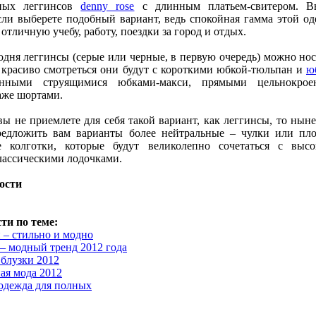
рных леггинсов
denny rose
с длинным платьем-свитером. В
сли выберете подобный вариант, ведь спокойная гамма этой о
отличную учебу, работу, поездки за город и отдых.
одня леггинсы (серые или черные, в первую очередь) можно нос
 красиво смотреться они будут с короткими юбкой-тюльпан и
ю
нными струящимися юбками-макси, прямыми цельнокрое
аже шортами.
вы не приемлете для себя такой вариант, как леггинсы, то нын
редложить вам варианты более нейтральные – чулки или пл
е колготки, которые будут великолепно сочетаться с выс
лассическими лодочками.
ости
ти по теме:
 – стильно и модно
– модный тренд 2012 года
блузки 2012
я мода 2012
одежда для полных