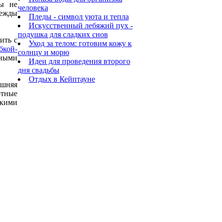
ы не
человека
дежды
Пледы - символ уюта и тепла
Искусственный лебяжий пух -
подушка для сладких снов
ить с
Уход за телом: готовим кожу к
бкой-
солнцу и морю
ными
Идеи для проведения второго
дня свадьбы
Отдых в Кейптауне
ешняя
отные
окими