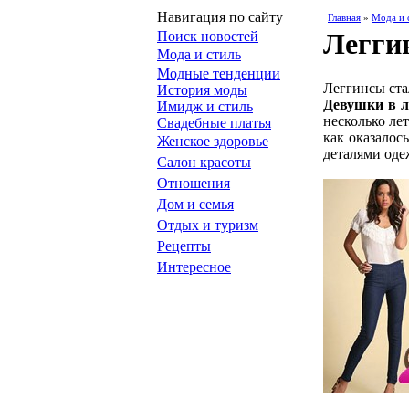
Навигация по сайту
Главная
»
Мода и 
Леггин
Поиск новостей
Мода и стиль
Модные тенденции
Леггинсы ста
История моды
Девушки в л
Имидж и стиль
несколько лет
Свадебные платья
как оказалос
Женское здоровье
деталями оде
Салон красоты
Отношения
Дом и семья
Отдых и туризм
Рецепты
Интересное