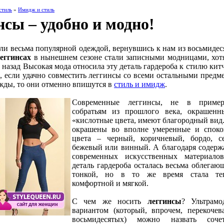
стиль
»
Имидж и стиль
сы – удобно и модно!
ли весьма популярной одеждой, вернувшись к нам из восьмидес
еггинсах
в нынешнем сезоне стали записными модницами, хот
 назад Высокая мода относила эту деталь гардероба к стилю китч
ь, если удачно совместить леггинсы со всеми остальными предм
жды, то они отменно впишутся в
стиль и имидж
.
Современные леггинсы, не в приме
собратьям из прошлого века, окрашен
«кислотные цвета, имеют благородный вид
окрашены во вполне умеренные и спок
цвета – черный, коричневый, бордо, с
бежевый или винный. А благодаря содер
современных искусственных материало
деталь гардероба осталась весьма облегаю
тонкой, но в то же время стала теп
комфортной и мягкой.
С чем же носить
леггинсы
? Ультрам
вариантом (который, впрочем, перекочев
восьмидесятых) можно назвать сочет