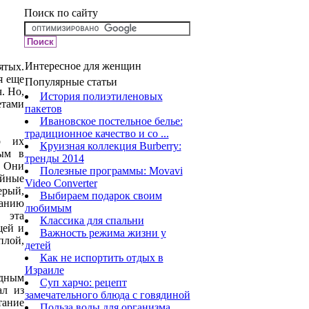
Поиск по сайту
Интересное для женщин
ятых.
я еще
Популярные статьи
. Но,
История полиэтиленовых
етами
пакетов
Ивановское постельное белье:
традиционное качество и со ...
р их
Круизная коллекция Burberry:
ным в
тренды 2014
. Они
Полезные программы: Movavi
ойные
Video Converter
ерый,
Выбираем подарок своим
жанию
любимым
в эта
Классика для спальни
щей и
Важность режима жизни у
лой,
детей
Как не испортить отдых в
Израиле
одным
Суп харчо: рецепт
ал из
замечательного блюда с говядиной
ание
Польза воды для организма