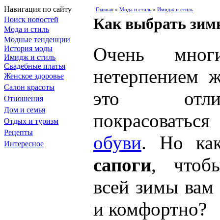
Навигация по сайту
Главная
»
Мода и стиль
»
Имидж и стиль
Как выбрать зим
Поиск новостей
Мода и стиль
Модные тенденции
Очень мно
История моды
Имидж и стиль
Свадебные платья
нетерпением ж
Женское здоровье
Салон красоты
это отли
Отношения
Дом и семья
покрасоватьс
Отдых и туризм
Рецепты
обуви
. Но ка
Интересное
сапоги
, чтоб
всей зимы вам
и комфортно?