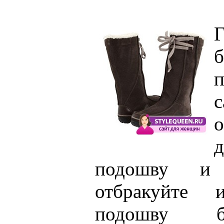
б
п
о
д
подошву и 
отбракуйте 
подошву б