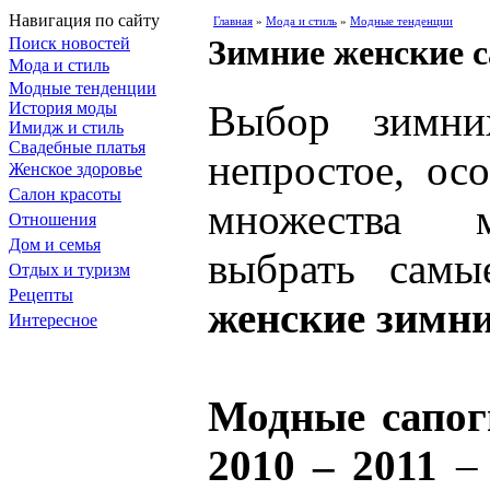
Навигация по сайту
Главная
»
Мода и стиль
»
Модные тенденции
Зимние женские 
Поиск новостей
Мода и стиль
Модные тенденции
Выбор зимни
История моды
Имидж и стиль
Свадебные платья
непростое, ос
Женское здоровье
Салон красоты
множества м
Отношения
Дом и семья
выбрать сам
Отдых и туризм
Рецепты
женские зимни
Интересное
Модные сапог
2010 – 2011
– 