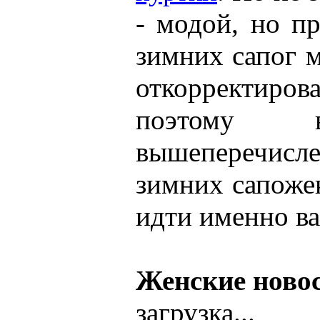
- модой, но п
зимних сапог 
откорректиро
поэтому 
вышеперечис
зимних сапожек
идти именно ва
Женские ново
загрузка...