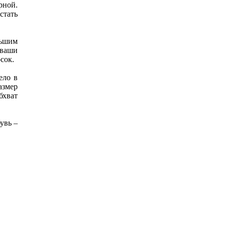
рной.
тать
льшим
 ваши
сок.
ело в
азмер
бхват
увь –