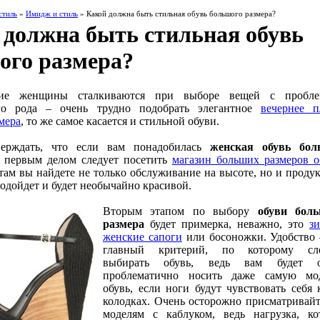
стиль
»
Имидж и стиль
» Какой должна быть стильная обувь большого размера?
 должна быть стильная обувь
ого размера?
ие женщины сталкиваются при выборе вещей с пробле
го рода – очень трудно подобрать элегантное
вечернее п
мера
, то же самое касается и стильной обуви.
верждать, что если вам понадобилась
женская обувь бол
о первым делом следует посетить
магазин больших размеров о
там вы найдете не только обслуживание на высоте, но и проду
подойдет и будет необычайно красивой.
Вторым этапом по выбору
обуви бол
размера
будет примерка, неважно, это
з
женские сапоги
или босоножки. Удобство 
главный критерий, по которому сле
выбирать обувь, ведь вам будет о
проблематично носить даже самую мо
обувь, если ноги будут чувствовать себя 
колодках. Очень осторожно присматривайт
моделям с каблуком, ведь нагрузка, ко