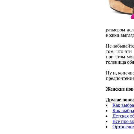
размером дел
ножки выгляд
Не забывайте
том, что эти
при этом мож
голенища обя
Ну и, конечно
предпочтение
Женские нов
Другие новос
Как выбра
Как выбра
Детская о
Все про м
Ортопедич