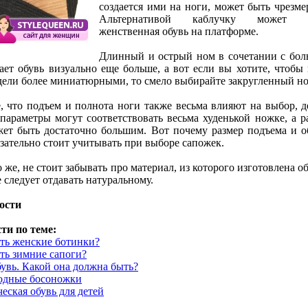
создается ими на ноги, может быть чрезме
Альтернативой каблучку может с
женственная обувь на платформе.
Длинный и острый ном в сочетании с бо
ает обувь визуально еще больше, а вот если вы хотите, чтобы
ели более миниатюрными, то смело выбирайте закругленный но
, что подъем и полнота ноги также весьма влияют на выбор, д
 параметры могут соответствовать весьма худенькой ножке, а р
ет быть достаточно большим. Вот почему размер подъема и о
зательно стоит учитывать при выборе сапожек.
 же, не стоит забывать про материал, из которого изготовлена об
 следует отдавать натуральному.
ости
ти по теме:
ть женские ботинки?
ть зимние сапоги?
бувь. Какой она должна быть?
одные босоножки
еская обувь для детей