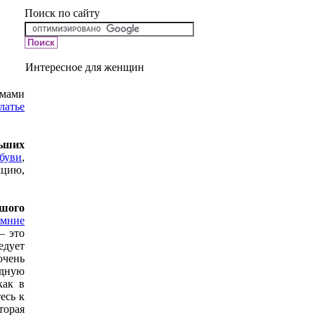
Поиск по сайту
Интересное для женщин
мами
латье
ьших
буви
,
кцию,
ьшого
имние
– это
дует
чень
дную
как в
есь к
торая