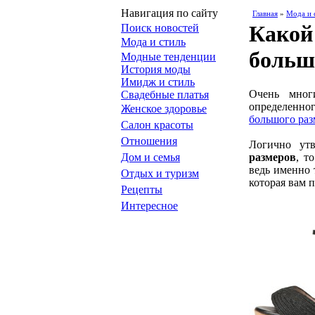
Навигация по сайту
Главная
»
Мода и 
Какой
Поиск новостей
Мода и стиль
больш
Модные тенденции
История моды
Имидж и стиль
Очень мног
Свадебные платья
определенно
Женское здоровье
большого раз
Салон красоты
Отношения
Логично ут
Дом и семья
размеров
, т
ведь именно 
Отдых и туризм
которая вам 
Рецепты
Интересное