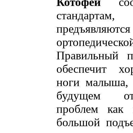
Котофей
соот
стандарт
предъяв
ортопедич
Правильный п
обеспечит х
ноги малыша, 
будущем от
проблем как 
большой подъ