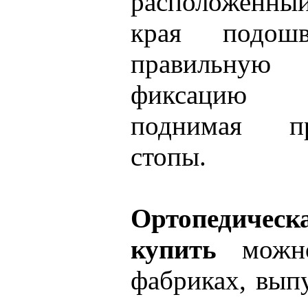
расположенны
края подошв
правильную 
фиксацию 
поднимая п
стопы.
Ортопедическа
купить
можно
фабриках, вып