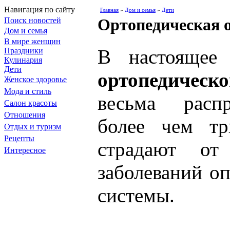
Навигация по сайту
Главная
»
Дом и семья
»
Дети
Ортопедическая о
Поиск новостей
Дом и семья
В мире женщин
В настоящее
Праздники
Кулинария
Дети
ортопедическо
Женское здоровье
Мода и стиль
весьма распр
Салон красоты
Отношения
более чем т
Отдых и туризм
Рецепты
страдают о
Интересное
заболеваний о
системы.