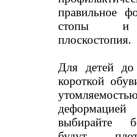
правильное ф
стопы и 
плоскостопия.
Для детей до
короткой обув
утомляем
деформацией 
выбирайте б
будут плот