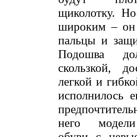
щиколотку. Н
широким – он 
пальцы и защи
Подошва д
скользкой, до
легкой и гибко
исполнилось е
предпочтител
него модели
обуви с невы