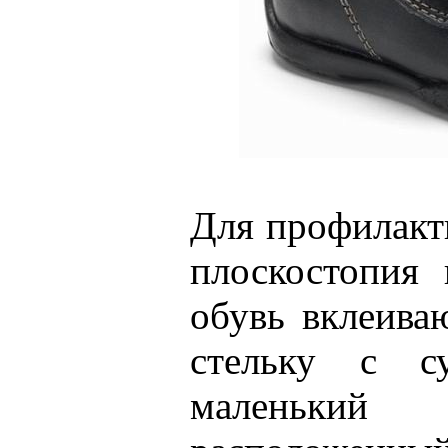
Для профилакт
плоскостопия
обувь вклеива
стельку с су
маленьки