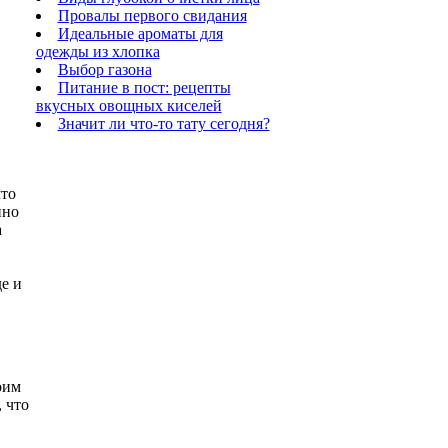
Провалы первого свидания
Идеальные ароматы для
одежды из хлопка
Выбор газона
Питание в пост: рецепты
вкусных овощных киселей
Значит ли что-то тату сегодня?
что
нно
а
е и
оим
, что