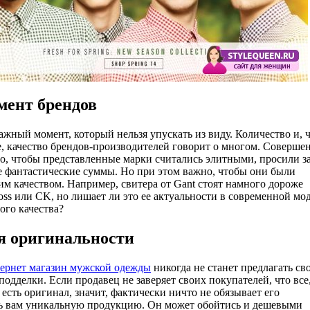
мент брендов
ажный момент, который нельзя упускать из виду. Количество и, 
е, качество брендов-производителей говорит о многом. Соверше
но, чтобы представленные марки считались элитными, просили з
е фантастические суммы. Но при этом важно, чтобы они были
им качеством. Например, свитера от Gant стоят намного дороже
ss или CK, но лишает ли это ее актуальности в современной мод
ого качества?
я оригинальности
ернет магазин мужской одежды
никогда не станет предлагать св
одделки. Если продавец не заверяет своих покупателей, что все
 есть оригинал, значит, фактически ничто не обязывает его
ь вам уникальную продукцию. Он может обойтись и дешевыми