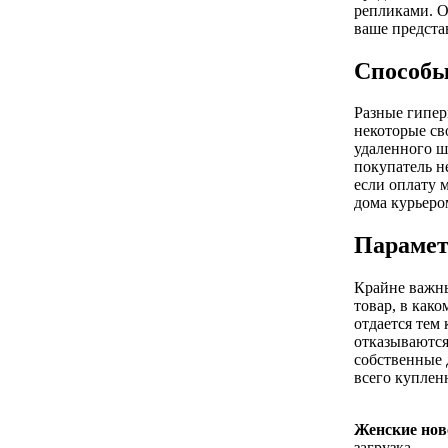
репликами. О
ваше предста
Способы
Разные гипер
некоторые св
удаленного ш
покупатель не
если оплату 
дома курьеро
Парамет
Крайне важны
товар, в како
отдается тем
отказываются
собственные 
всего купленн
Женские нов
загрузка...