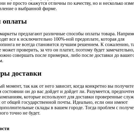
ни не просто окажутся отличны по качеству, но и несколько изм
вление о выбранной фирме.
 оплаты
маркеты предлагают различные способы оплаты товара. Наприм
одят все к исключительно 100%-ной предоплате, которая для
опинга не всегда становится лучшим решением. К сожалению, т
 может проверить, за что он платит, поэтому будет замечательно
можно совершать после примерки, либо после доставки до вашег
м.
ры доставки
й момент, так как от него зависит, когда конкретно вы получите
м состоянии он до вас дойдет и дойдет ли. Разумеется, предпочте
 компаниям, которые используют для доставки проверенные служ
 от общей государственной почты. Идеально, если они имеют
дополнительные склады в вашем городе. Тогда проблем с получ
ого точно не будет.
ости