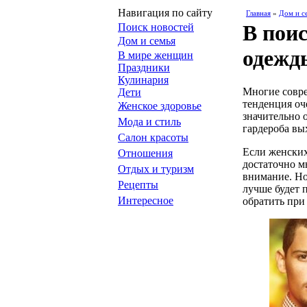
Навигация по сайту
Главная
»
Дом и с
В пои
Поиск новостей
Дом и семья
одежд
В мире женщин
Праздники
Кулинария
Многие совре
Дети
тенденция оч
Женское здоровье
значительно 
Мода и стиль
гардероба вы
Салон красоты
Если женских
Отношения
достаточно м
Отдых и туризм
внимание. Но
Рецепты
лучше будет 
Интересное
обратить при