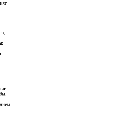
енят
ер,
ак
,
о
ние
бы,
ением