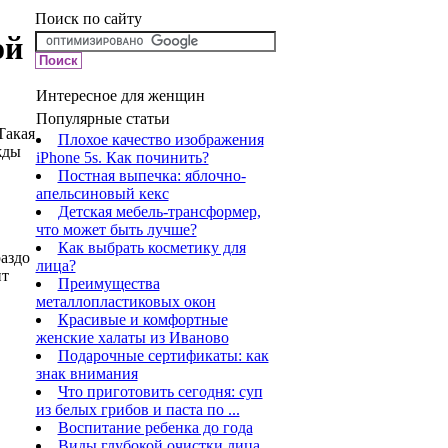
Поиск по сайту
ой
Интересное для женщин
Популярные статьи
Такая
Плохое качество изображения
жды
iPhone 5s. Как починить?
Постная выпечка: яблочно-
апельсиновый кекс
Детская мебель-трансформер,
что может быть лучше?
Как выбрать косметику для
раздо
лица?
ит
Преимущества
металлопластиковых окон
Красивые и комфортные
женские халаты из Иваново
Подарочные сертификаты: как
знак внимания
Что приготовить сегодня: суп
из белых грибов и паста по ...
Воспитание ребенка до года
Виды глубокой очистки лица