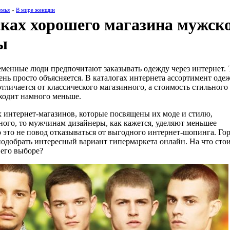
емья
»
В мире женщин
сках хорошего магазина мужск
ы
менные люди предпочитают заказывать одежду через интернет. 
ень просто объясняется. В каталогах интернета ассортимент оде
отличается от классического магазинного, а стоимость стильного
ходит намного меньше.
 интернет-магазинов, которые посвящены их моде и стилю,
ного, то мужчинам дизайнеры, как кажется, уделяют меньшее
 это не повод отказываться от выгодного интернет-шопинга. Го
подобрать интересный вариант гипермаркета онлайн. На что сто
 его выборе?