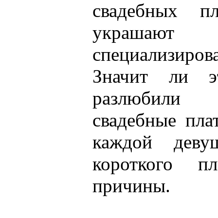
свадебных п
украшаю
специализиро
Значит ли э
разлюбили
свадебные пла
каждой деву
короткого п
причины.