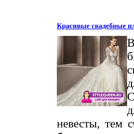
Красивые свадебные п
В
с
д
С
д
невесты, тем с