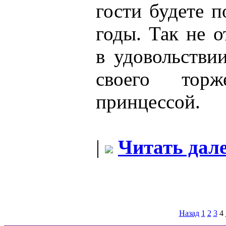
гости будете 
годы. Так не о
в удовольстви
своего торж
принцессой.
|
Читать дале
Назад
1
2
3
4