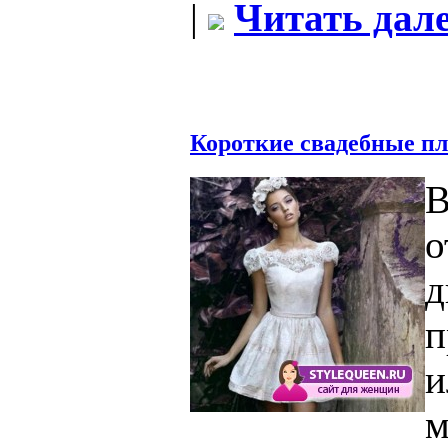
|
Читать дале
Короткие свадебные пл
В
д
п
м