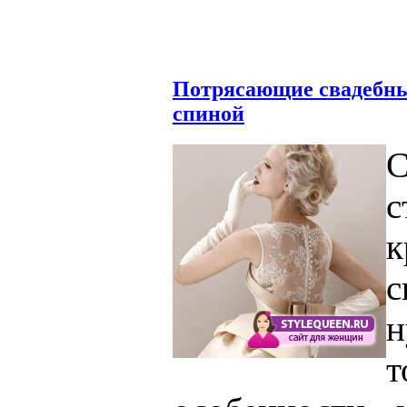
Потрясающие свадебны
спиной
с
к
с
н