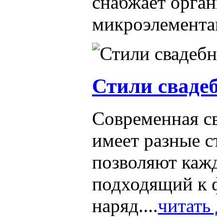
снабжает орга
микроэлементам
Стили сваде
Современная с
имеет разные с
позволяют кажд
подходящий к 
наряд....
читать 