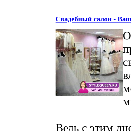
Свадебный салон - Ва
О
п
с
в
м
м
Ведь с этим д