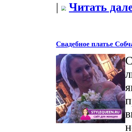
|
Читать дале
Свадебное платье Собч
С
я
п
в
н