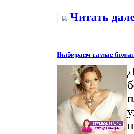
|
Читать дале
Выбираем самые больш
б
у
п