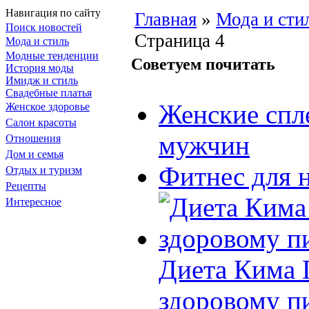
Навигация по сайту
Главная
»
Мода и сти
Поиск новостей
Страница 4
Мода и стиль
Модные тенденции
Советуем почитать
История моды
Имидж и стиль
Свадебные платья
Женские спл
Женское здоровье
Салон красоты
мужчин
Отношения
Дом и семья
Фитнес для 
Отдых и туризм
Рецепты
Интересное
Диета Кима П
здоровому п