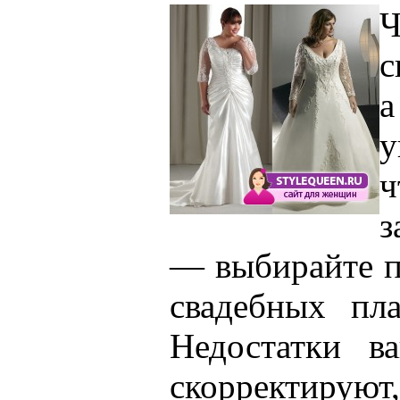
с
у
ч
з
— выбирайте 
свадебных пл
Недостатки в
скорректируют,