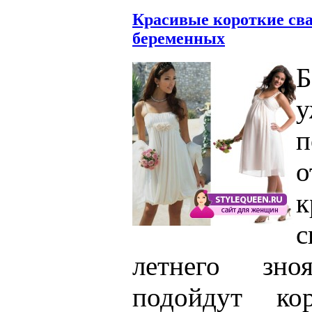
Красивые короткие сва
беременных
Б
у
п
о
к
летнего зн
подойдут кор