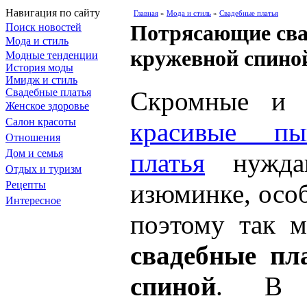
Навигация по сайту
Главная
»
Мода и стиль
»
Свадебные платья
Потрясающие сва
Поиск новостей
Мода и стиль
кружевной спино
Модные тенденции
История моды
Имидж и стиль
Свадебные платья
Скромные и с
Женское здоровье
Салон красоты
красивые пы
Отношения
Дом и семья
платья
нуждаю
Отдых и туризм
Рецепты
изюминке, осо
Интересное
поэтому так 
свадебные пл
спиной
. В 