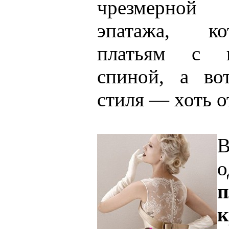
чрезмерной 
эпатажа, к
платьям с п
спиной, а во
стиля — хоть о
В
о
к