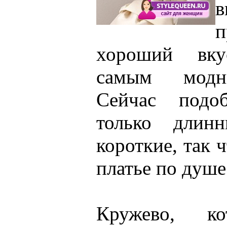
п
хороший вку
самым модн
Сейчас подо
только длин
короткие, так 
платье по душе
Кружево, ко