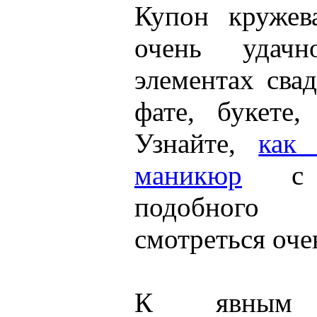
Купон кружев
очень удач
элементах сва
фате, букете,
Узнайте,
как 
маникюр
с и
подобного 
смотреться оче
К явным п