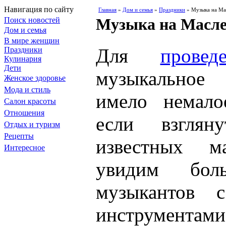
Навигация по сайту
Главная
»
Дом и семья
»
Праздники
» Музыка на Ма
Музыка на Масл
Поиск новостей
Дом и семья
В мире женщин
Для
прове
Праздники
Кулинария
Дети
музыкальное
Женское здоровье
Мода и стиль
имело немало
Салон красоты
Отношения
если взглян
Отдых и туризм
Рецепты
известных м
Интересное
увидим боль
музыкантов с
инструментам