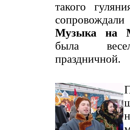
такого гулян
сопровождали
Музыка на М
была весел
праздничной.
н