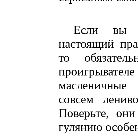
Если вы хо
настоящий пр
то обязател
проигрыва
масленичные
совсем ленив
Поверьте, он
гулянию особе