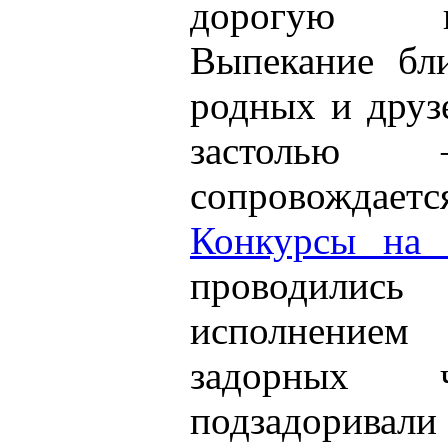
дорогую гос
Выпекание бл
родных и друз
застолью
сопровожда
Конкурсы на 
проводил
исполнени
задорных 
подзадоривал