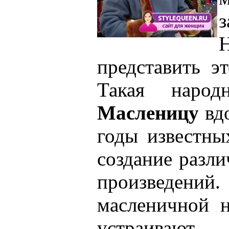
з
представить э
Такая наро
Масленицу
вдо
годы известны
создание разл
произведений
масленичной н
устраива