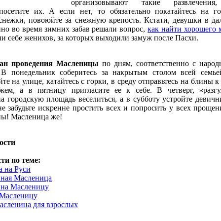
организовывают такие развлечения
посетите их. А если нет, то обязательно покатайтесь на го
снежки, повоюйте за снежную крепость. Кстати, девушки в да
но во время зимних забав решали вопрос,
как найти хорошего 
и себе женихов, за которых выходили замуж после Пасхи.
ан проведения Масленицы
по дням, соответственно с наро
 В понедельник соберитесь за накрытым столом всей семье
те на улице, катайтесь с горки, в среду отправьтесь на блины к
жем, а в пятницу пригласите ее к себе. В четверг, «разгу
на городскую площадь веселиться, а в субботу устройте девичн
не забудьте искренне простить всех и попросить у всех прощен
ны! Масленица же!
ости
ти по теме:
 на Руси
вная Масленица
 на Масленицу
 Масленицу
асленица для взрослых