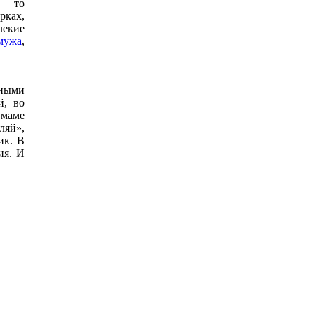
, то
рках,
лекие
мужа
,
дными
й, во
 маме
ляй»,
ик. В
ия. И