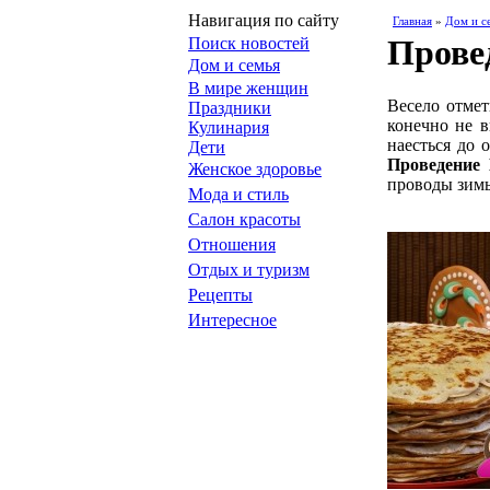
Навигация по сайту
Главная
»
Дом и с
Прове
Поиск новостей
Дом и семья
В мире женщин
Весело отме
Праздники
конечно не в
Кулинария
наесться до 
Дети
Проведение
Женское здоровье
проводы зимы
Мода и стиль
Салон красоты
Отношения
Отдых и туризм
Рецепты
Интересное