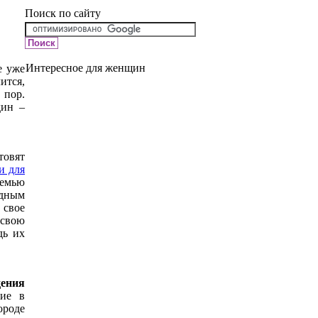
Поиск по сайту
Интересное для женщин
е уже
ится,
 пор.
дин –
овят
и для
семью
дным
 свое
свою
дь их
ения
тие в
роде