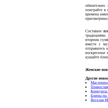
обязательно 
поиграйте в 
времена имен
присматривал
Составьте
пл
традициями.
вторник гуляй
вместе с му
отправьтесь 
воскресенье 
кушайте бли
Женские нов
Другие новос
Масленица
Правосла
Конкурсы
Блины на
Веселая М