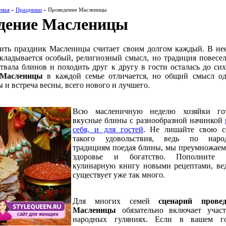
емья
»
Праздники
» Проведение Масленицы
дение Масленицы
тить праздник Масленицы считает своим долгом каждый. В не
кладывается особый, религиозный смысл, но традиция повесел
отвала блинов и походить друг к другу в гости осталась до сих
 Масленицы
в каждой семье отличается, но общий смысл о
 и встреча весны, всего нового и лучшего.
Всю масленичную неделю хозяйки гот
вкусные блины с разнообразной начинкой
себя, и для гостей
. Не лишайте свою 
такого удовольствия, ведь по наро
традициям поедая блины, мы преумножаем
здоровье и богатство. Пополните 
кулинарную книгу новыми рецептами, ве
существует уже так много.
Для многих семей
сценарий провед
Масленицы
обязательно включает учас
народных гуляниях. Если в вашем го