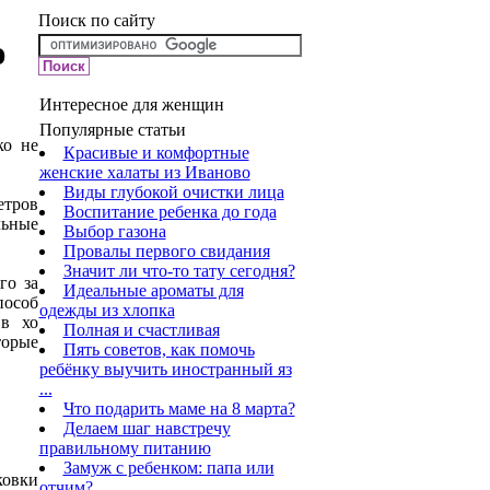
Поиск по сайту
ю
Интересное для женщин
Популярные статьи
ко не
Красивые и комфортные
женские халаты из Иваново
Виды глубокой очистки лица
етров
Воспитание ребенка до года
льные
Выбор газона
Провалы первого свидания
Значит ли что-то тату сегодня?
го за
Идеальные ароматы для
пособ
одежды из хлопка
 в хо
Полная и счастливая
торые
Пять советов, как помочь
ребёнку выучить иностранный яз
...
Что подарить маме на 8 марта?
Делаем шаг навстречу
правильному питанию
Замуж с ребенком: папа или
ковки
отчим?