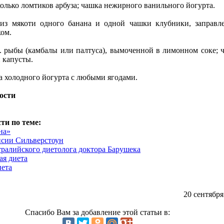
колько ломтиков арбуза; чашка нежирного ванильного йогурта.
из мякоти одного банана и одной чашки клубники, заправл
ом.
. рыбы (камбалы или палтуса), вымоченной в лимонном соке; 
 капусты.
а холодного йогурта с любыми ягодами.
ости
ти по теме:
на»
сии Сильверстоун
тралийского диетолога доктора Барушека
ая диета
ета
20 сентября
Спасибо Вам за добавление этой статьи в: