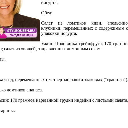
йогурта.
Обед:
Салат из ломтиков киви, апельсин
клубники, перемешанных с содержимым 
упаковки йогурта.
Ужин: Половинка грейпфрута, 170 гр. пос
а; салат из овощей, заправленных лимонным соком.
вы.
ка ягод, перемешанных с четвертью чашки злаковых ("грано-ла")
ько ломтиков ананаса.
ьсин; 170 граммов нарезанной грудки индейки с листьями салата
ктарины.