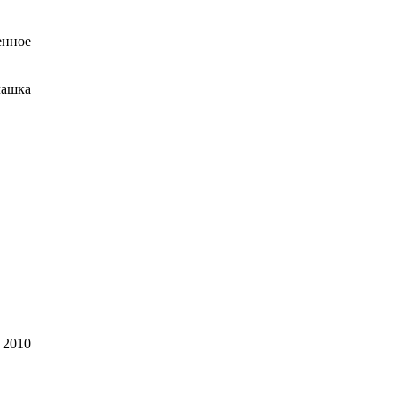
енное
чашка
 2010