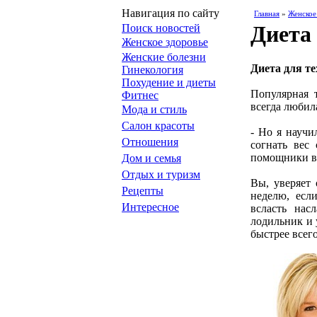
Навигация по сайту
Главная
»
Женское
Диета 
Поиск новостей
Женское здоровье
Женские болезни
Диета для т
Гинекология
Похудение и диеты
Популярная 
Фитнес
всегда любил
Мода и стиль
Салон красоты
- Но я научи
Отношения
согнать вес
помощники в 
Дом и семья
Отдых и туризм
Вы, уверяет 
Рецепты
неделю, есл
Интересное
всласть нас
лодильник и 
быстрее всег