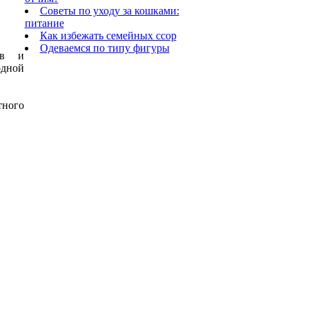
Советы по уходу за кошками:
питание
Как избежать семейных ссор
Одеваемся по типу фигуры
ов и
одной
тного
.
.