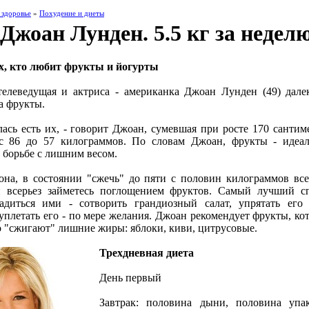
 здоровье
»
Похудение и диеты
Джоан Лунден. 5.5 кг за недел
ех, кто любит фрукты и йогурты
телеведущая и актриса - американка Джоан Лунден (49) дале
а фрукты.
лась есть их, - говорит Джоан, сумевшая при росте 170 сантим
 с 86 до 57 килограммов. По словам Джоан, фрукты - идеа
борьбе с лишним весом.
она, в состоянии "сжечь" до пяти с половин килограммов все
и всерьез займетесь поглощением фруктов. Самый лучший с
ладиться ими - сотворить грандиозный салат, упрятать его
уплетать его - по мере желания. Джоан рекомендует фрукты, ко
о "сжигают" лишние жиры: яблоки, киви, цитрусовые.
Трехдневная диета
День первый
Завтрак: половина дыни, половина упа