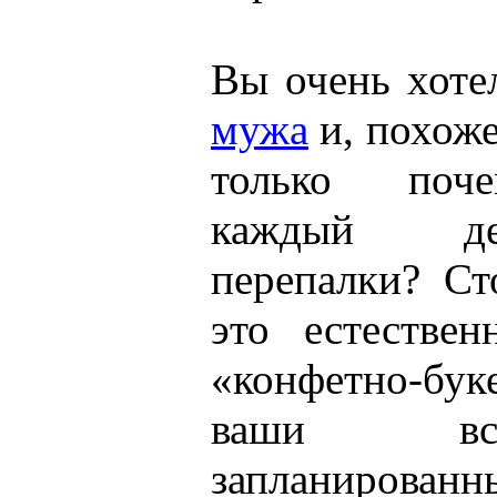
Вы очень хот
мужа
и, похоже
только поче
каждый де
перепалки? Ст
это естестве
«конфетно-б
ваши вс
запланированн