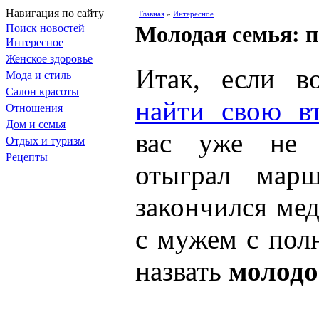
Навигация по сайту
Главная
»
Интересное
Молодая семья: 
Поиск новостей
Интересное
Женское здоровье
Итак, если 
Мода и стиль
Салон красоты
найти свою в
Отношения
Дом и семья
вас уже не 
Отдых и туризм
Рецепты
отыграл мар
закончился мед
с мужем с по
назвать
молодо