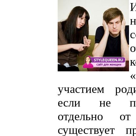
н
с
о
«
участием род
если не по
отдельно от
существует п