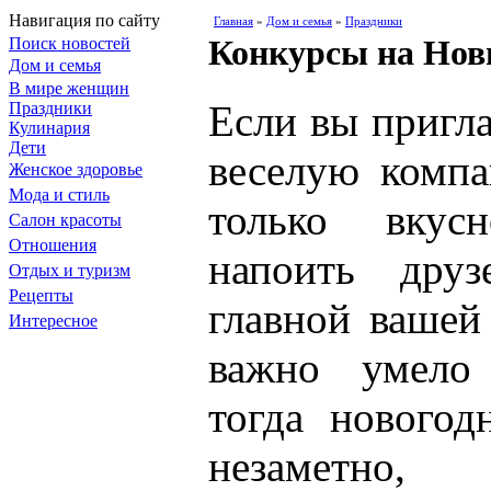
Навигация по сайту
Главная
»
Дом и семья
»
Праздники
Конкурсы на Нов
Поиск новостей
Дом и семья
В мире женщин
Если вы пригла
Праздники
Кулинария
Дети
веселую компа
Женское здоровье
Мода и стиль
только вкус
Салон красоты
Отношения
напоить дру
Отдых и туризм
Рецепты
главной вашей
Интересное
важно умело 
тогда новогод
незаметн