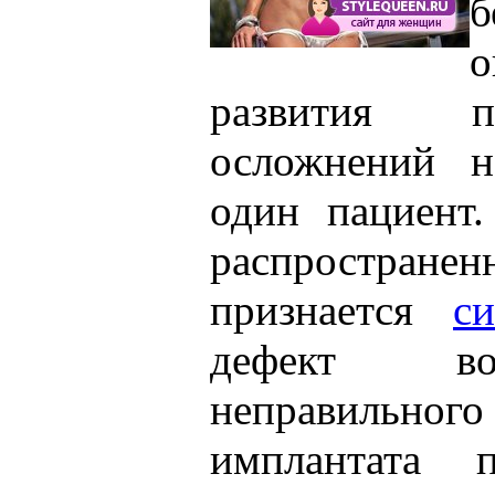
б
развития по
осложнений н
один пациент
распростране
признается
с
дефект во
неправильно
имплантата п