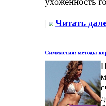
ухоженность го
|
Читать дале
Симмастия: методы ко
Н
м
с
д