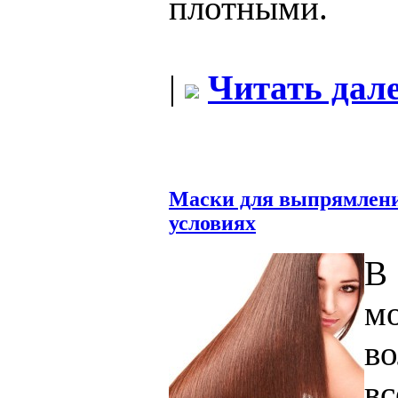
плотными.
|
Читать дале
Маски для выпрямлени
условиях
В
мо
в
в