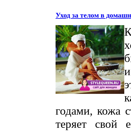
Уход за телом в домаш
х
б
и
э
к
годами, кожа с
теряет свой е