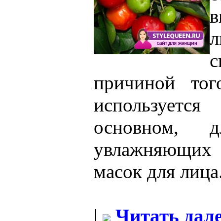
в
л
причиной тог
используется
основном, д
увлажняющих
масок для лица
|
Читать дале