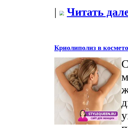
|
Читать дале
Криолиполиз в космет
С
м
д