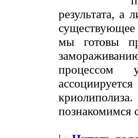
п
результата, а
существующее
мы готовы пр
замораживани
процессом
ассоцииру
криолипол
познакомимся 