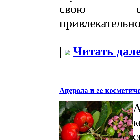
свою с
привлекательно
|
Читать дале
Ацерола и ее косметич
А
к
с