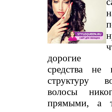
с
н
п
н
дорогие пр
средства не 
структуру в
волосы нико
прямыми, а т