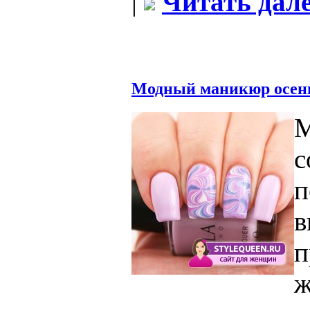
|
Читать дале
Модный маникюр осень
М
с
п
в
п
ж