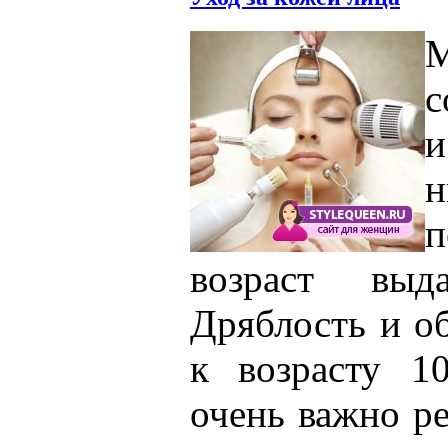
с
и
н
п
возраст выд
Дряблость и о
к возрасту 1
очень важно р