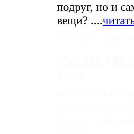
подруг, но и с
вещи? ....
читать
Фитнес для
дома
Фитнес помога
мышцы, приоб
формы, уменьш
далее