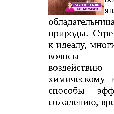
яв
обладательниц
природы. Стре
к идеалу, мног
волосы т
воздейств
химическому 
способы эфф
сожалению, вре