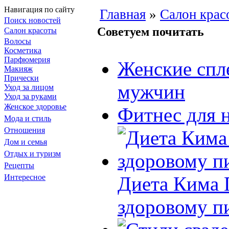
Навигация по сайту
Главная
»
Салон крас
Поиск новостей
Советуем почитать
Салон красоты
Волосы
Косметика
Парфюмерия
Женские спл
Макияж
Прически
мужчин
Уход за лицом
Уход за руками
Женское здоровье
Фитнес для 
Мода и стиль
Отношения
Дом и семья
Отдых и туризм
Рецепты
Интересное
Диета Кима П
здоровому п