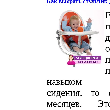
Как выбрать стульчик 
В
навыком са
сидения, то 
месяцев. Э