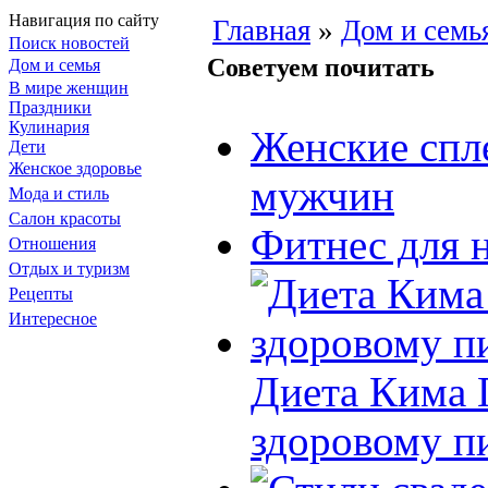
Навигация по сайту
Главная
»
Дом и семь
Поиск новостей
Советуем почитать
Дом и семья
В мире женщин
Праздники
Кулинария
Женские спл
Дети
Женское здоровье
мужчин
Мода и стиль
Салон красоты
Фитнес для 
Отношения
Отдых и туризм
Рецепты
Интересное
Диета Кима П
здоровому п