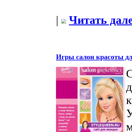
|
Читать дале
Игры салон красоты дл
д
к
У