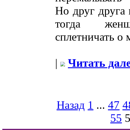
Но друг друга
тогда жен
сплетничать о 
|
Читать дале
Назад
1
...
47
4
55