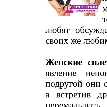
любят обсужд
своих же люб
Женские спл
явление непо
подругой они 
а встретив д
перемалывать