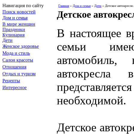
Навигация по сайту
Главная
»
Дом и семья
»
Дети
» Детское автокресло.
Детское автокрес
Поиск новостей
Дом и семья
В мире женщин
В настоящее в
Праздники
Кулинария
Дети
семьи имею
Женское здоровье
Мода и стиль
автомобиль, 
Салон красоты
Отношения
автокресла 
Отдых и туризм
Рецепты
представля
Интересное
необходимой.
Детское автокр