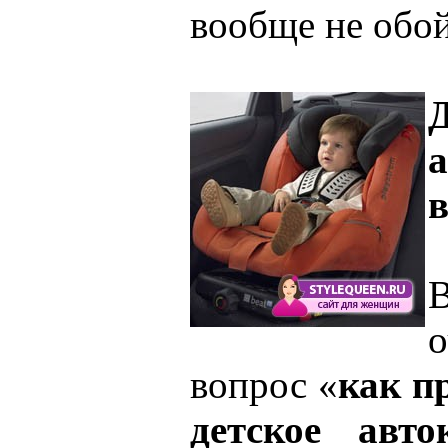
вообще не обой
Д
вопрос «
как п
детское авто