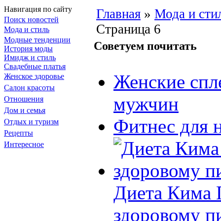
Навигация по сайту
Главная
»
Мода и сти
Поиск новостей
Страница 6
Мода и стиль
Модные тенденции
Советуем почитать
История моды
Имидж и стиль
Свадебные платья
Женские спл
Женское здоровье
Салон красоты
мужчин
Отношения
Дом и семья
Фитнес для 
Отдых и туризм
Рецепты
Интересное
Диета Кима П
здоровому п