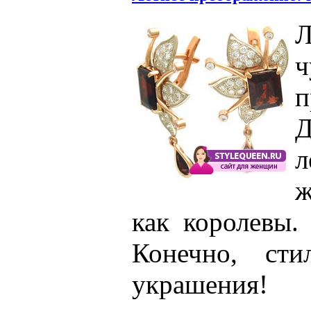
ч
п
Д
л
ж
как королевы.
Конечно, ст
украшения!