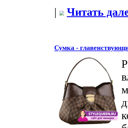
|
Читать дале
Сумка - главенствующи
Р
в
м
д
к