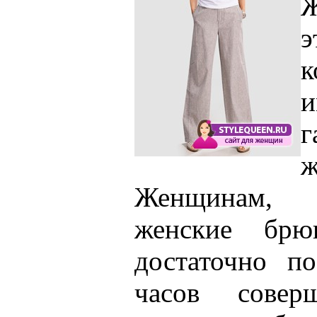
Ж
г
ж
Женщинам, 
женские брю
достаточно по
часов сове