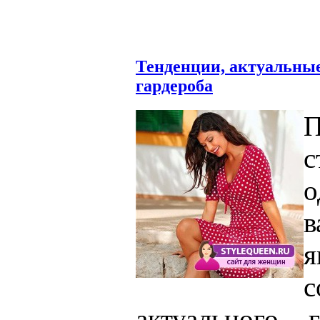
Тенденции, актуальные
гардероба
П
с
в
актуального 