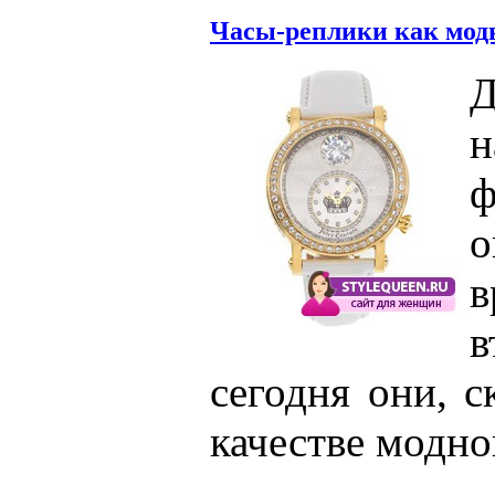
Часы-реплики как мод
Д
ф
о
в
сегодня они, с
качестве модно