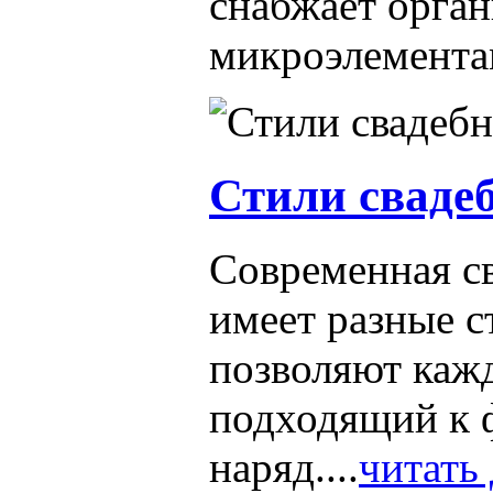
снабжает орга
микроэлементам
Стили сваде
Современная с
имеет разные с
позволяют кажд
подходящий к 
наряд....
читать 