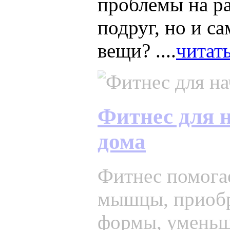
проблемы на ра
подруг, но и с
вещи? ....
читать
Фитнес для
дома
Фитнес помога
мышцы, приоб
формы, уменьш