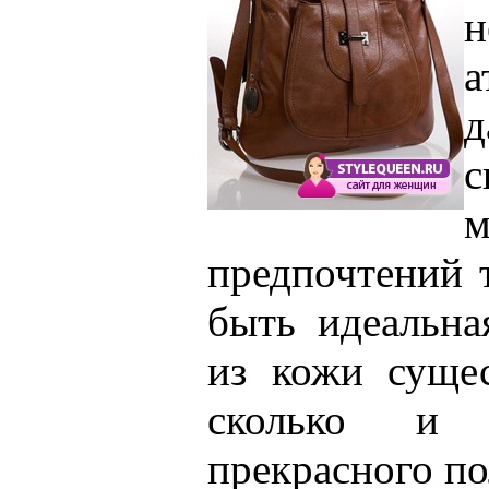
н
а
с
предпочтений 
быть идеальна
из кожи сущес
сколько и п
прекрасного по