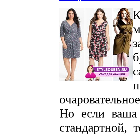
К
б
п
очаровательно
Но если ваша
стандартной, 