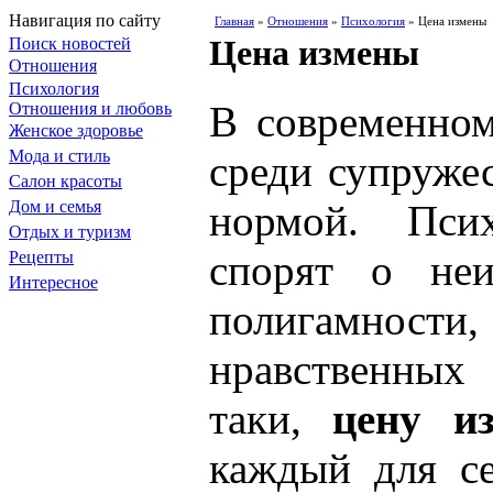
Навигация по сайту
Главная
»
Отношения
»
Психология
» Цена измены
Цена измены
Поиск новостей
Отношения
Психология
В современно
Отношения и любовь
Женское здоровье
Мода и стиль
среди супруже
Салон красоты
Дом и семья
нормой. Псих
Отдых и туризм
спорят о неи
Рецепты
Интересное
полигамности,
нравственных
таки,
цену из
каждый для с