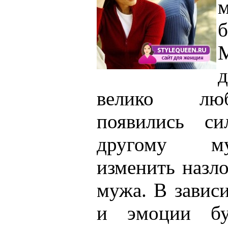
д
велико лю
появились си
другому м
изменить назло
мужа. В завис
и эмоции бу