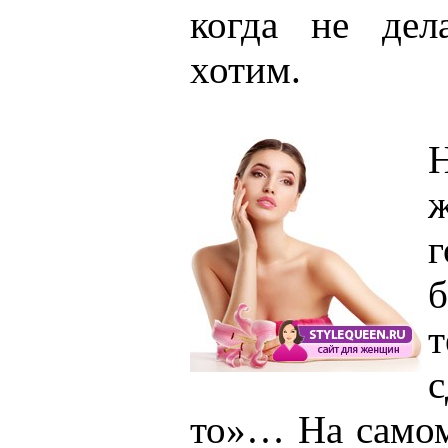
когда не дел
хотим.
Н
г
т
с
то»… На самом