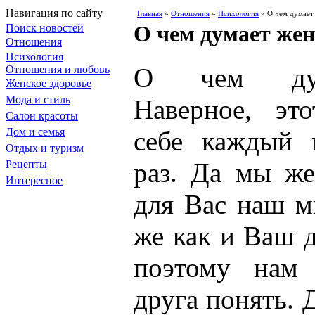
Навигация по сайту
Главная
»
Отношения
»
Психология
» О чем думает
О чем думает же
Поиск новостей
Отношения
Психология
О чем дум
Отношения и любовь
Женское здоровье
Мода и стиль
Наверное, эт
Салон красоты
Дом и семья
себе каждый 
Отдых и туризм
раз. Да мы ж
Рецепты
Интересное
для Вас наш м
же как и Ваш 
поэтому нам 
друга понять. 