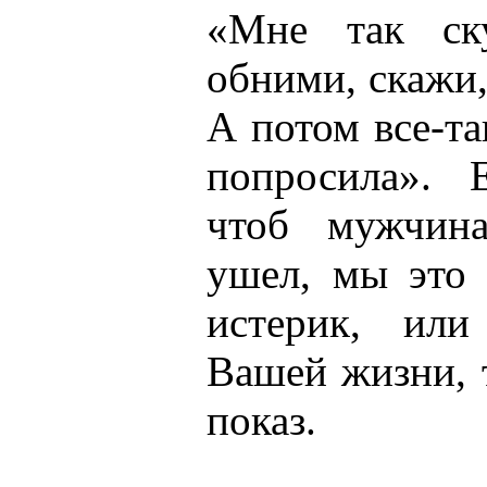
«Мне так ск
обними, скажи
А потом все-та
попросила».
чтоб мужчин
ушел, мы это 
истерик, ил
Вашей жизни, т
показ.