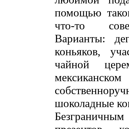
помощью тако
что-то сов
Варианты: де
коньяков, уч
чайной цер
мексиканск
собственноруч
шоколадные ко
Безграничным 