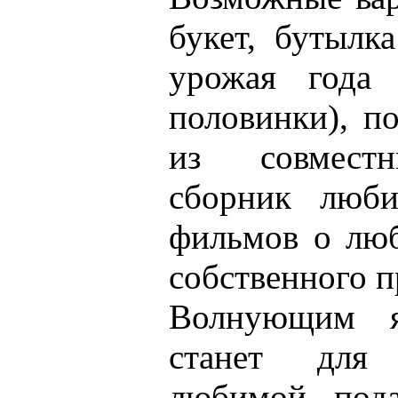
букет, бутылк
урожая года 
половинки), п
из совместн
сборник люб
фильмов о люб
собственного п
Волнующим я
станет для
любимой пода