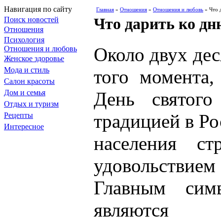
Навигация по сайту
Главная
»
Отношения
»
Отношения и любовь
» Что 
Что дарить ко д
Поиск новостей
Отношения
Психология
Около двух дес
Отношения и любовь
Женское здоровье
Мода и стиль
того момента,
Салон красоты
Дом и семья
День святого
Отдых и туризм
традицией в Р
Рецепты
Интересное
населения с
удовольстви
Главным сим
являются 