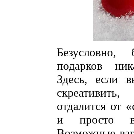
Безусловно, 
подарков ник
Здесь, если в
скреативить
отдалится от «
и просто в
Возможные ва